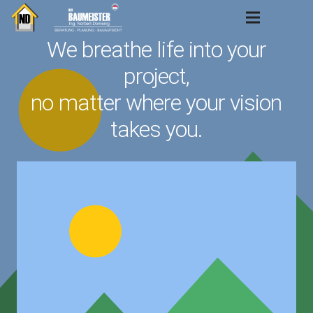
We breathe life into your
project,
no matter where your vision
takes you.