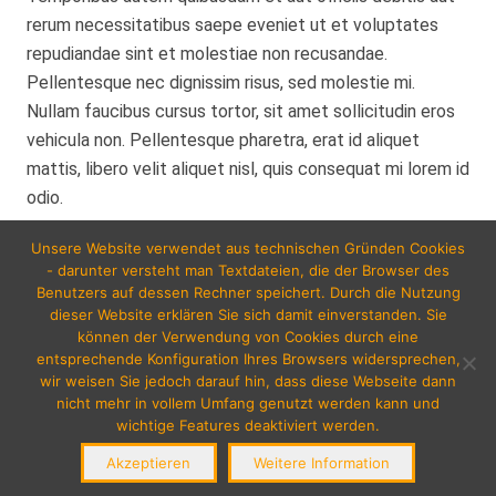
rerum necessitatibus saepe eveniet ut et voluptates
repudiandae sint et molestiae non recusandae.
Pellentesque nec dignissim risus, sed molestie mi.
Nullam faucibus cursus tortor, sit amet sollicitudin eros
vehicula non. Pellentesque pharetra, erat id aliquet
mattis, libero velit aliquet nisl, quis consequat mi lorem id
odio.
Unsere Website verwendet aus technischen Gründen Cookies
- darunter versteht man Textdateien, die der Browser des
Es wurden keine Ergebnisse
Benutzers auf dessen Rechner speichert. Durch die Nutzung
dieser Website erklären Sie sich damit einverstanden. Sie
gefunden.
können der Verwendung von Cookies durch eine
entsprechende Konfiguration Ihres Browsers widersprechen,
wir weisen Sie jedoch darauf hin, dass diese Webseite dann
nicht mehr in vollem Umfang genutzt werden kann und
wichtige Features deaktiviert werden.
Akzeptieren
Weitere Information